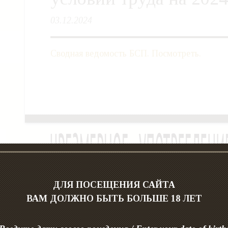
03.12.2024
Сводная ведомость БСП. Посмотреть.
ДЛЯ ПОСЕЩЕНИЯ САЙТА
© 2026 БрянскСпиртПром
ВАМ ДОЛЖНО БЫТЬ БОЛЬШЕ 18 ЛЕТ
г.Брянск, б-р Гагарина, д.14
Политика конфиденциальности