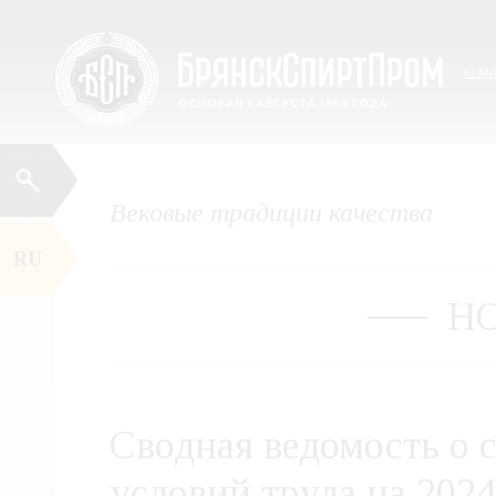
Перейти
Меню
к
содержимому
КОМ
Вековые традиции качества
RU
Н
Сводная ведомость о 
условий труда на 2024