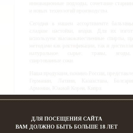
инновационные подходы, сочетание старин
и новых технологий производства.
Сегодня в нашем ассортименте бальзамы
сладкие настойки, водки. Для их изго
используем высококачественные спирты, п
методами как ректификации, так и дистилля
натуральное сырье: травы, ягоды,
спиртованные соки.
Наша продукция, помимо России, представле
Германии, Латвии, Казахстана, Болгари
Армении, Южной Кореи, Кипра.
ДЛЯ ПОСЕЩЕНИЯ САЙТА
ВАМ ДОЛЖНО БЫТЬ БОЛЬШЕ 18 ЛЕТ