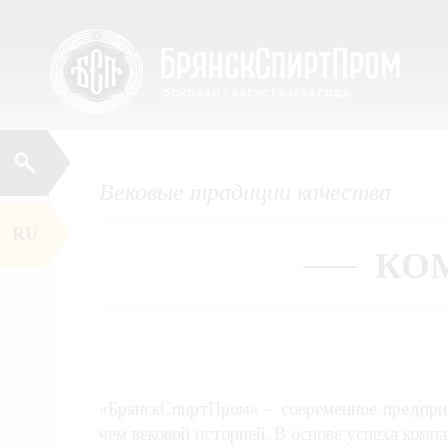
Перейти
Меню
к
содержимому
Вековые традиции качества
RU
КО
«БрянскСпиртПром» – современное предпри
чем вековой историей. В основе успеха комп