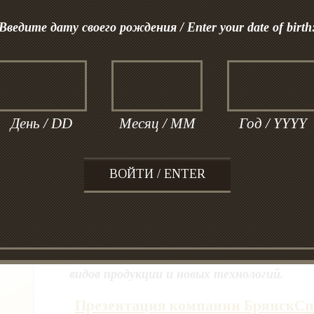
Введите дату своего рождения / Enter your date of birth
Предприятие многократно удостаивалось в
и премий. Среди них – одиннадцать «Гран
золотых медалей российских и меж
День / DD
Месяц / MM
Год / YYYY
специализированных выставок.
Система менеджмента безопасност
продуктов ООО «БСП» соответствует треб
22000:2018 (сертификат рег.№21110387 FSМ
Сегодня основной принцип работы 
«БрянскСпиртПром» – сберечь вековы
качества, неустанно работая над осво
видов продукции и новых технологий.
Презентация компании БрянскС